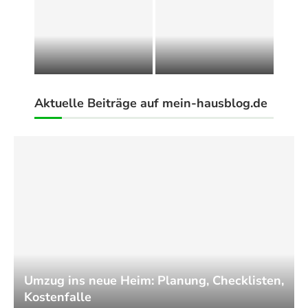
Büro- und Praxisreinigung:
Wann sich professionelle
Fliesen fürs Bad und den
Unterhaltsreinigung für
Wohnraum: Worauf es bei
Unternehmen lohnt
der Auswahl wirklich...
Aktuelle Beiträge auf mein-hausblog.de
Umzug ins neue Heim: Planung, Checklisten,
Kostenfalle