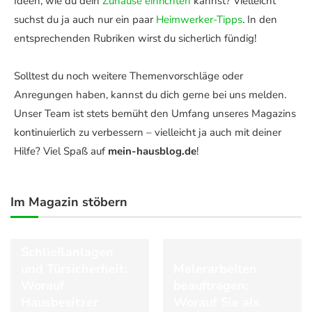
Ideen, wie du dein
Zuhause einrichten
kannst? Vielleicht
suchst du ja auch nur ein paar
Heimwerker-Tipps
. In den
entsprechenden Rubriken wirst du sicherlich fündig!
Solltest du noch weitere Themenvorschläge oder
Anregungen haben, kannst du dich gerne bei uns melden.
Unser Team ist stets bemüht den Umfang unseres Magazins
kontinuierlich zu verbessern – vielleicht ja auch mit deiner
Hilfe? Viel Spaß auf
mein-hausblog.de
!
Im Magazin stöbern
Immobilien
Schließanlagen
und Türsicherheit:
Malerarbeiten
Worauf
beauftragen:
Hausbesitzer
Worauf Sie als