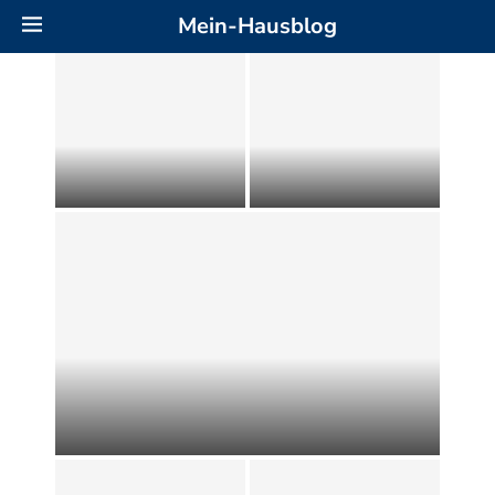
Mein-Hausblog
Falttür ohne Bohren
Alte Markise:
befestigen: Anleitung zum
Neigungswinkel richtig
Selbermachen
einstellen
Großformatfliesen im Bad und Wohnraum:
Planung, Verlegung und Wirkung