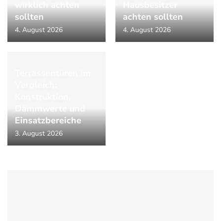
wirklich achten
Hausbesitzer
sollten
achten sollten
4. August 2026
4. August 2026
Terrassentüren im
Vergleich:
Konstruktion,
Dämmwerte und
Einsatzbereiche
3. August 2026