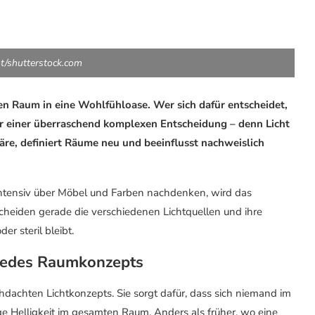
t/shutterstock.com
en Raum in eine Wohlfühloase. Wer sich dafür entscheidet,
or einer überraschend komplexen Entscheidung – denn Licht
häre, definiert Räume neu und beeinflusst nachweislich
ntensiv über Möbel und Farben nachdenken, wird das
scheiden gerade die verschiedenen Lichtquellen und ihre
r steril bleibt.
jedes Raumkonzepts
hdachten Lichtkonzepts. Sie sorgt dafür, dass sich niemand im
e Helligkeit im gesamten Raum. Anders als früher, wo eine