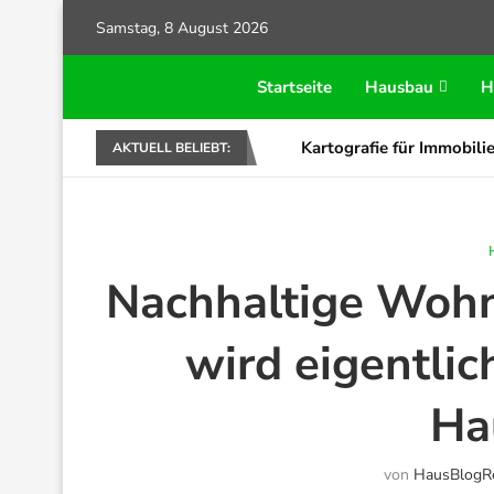
Samstag, 8 August 2026
Startseite
Hausbau
H
Kartografie für Immobilie
AKTUELL BELIEBT:
Nachhaltige Woh
wird eigentli
Ha
von
HausBlogR