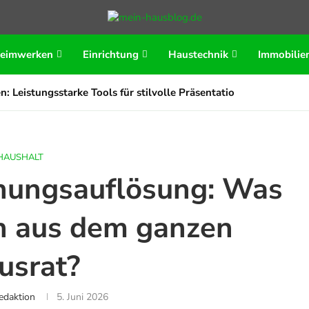
eimwerken
Einrichtung
Haustechnik
Immobilie
n: Leistungsstarke Tools für stilvolle Präsentationen
HAUSHALT
nungsauflösung: Was
ch aus dem ganzen
usrat?
edaktion
5. Juni 2026