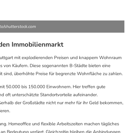
oto/shutterstock.com
 den Immobilienmarkt
tuttgart mit explodierenden Preisen und knappem Wohnraum
us von Käufern. Diese sogenannten B-Städte bieten eine
ereit sind, überhöhte Preise für begrenzte Wohnfläche zu zahlen.
mit 50.000 bis 150.000 Einwohnern. Hier treffen gute
d oft unterschätzte Standortvorteile aufeinander.
erhalb der Großstädte nicht nur mehr für ihr Geld bekommen,
eren.
ng. Homeoffice und flexible Arbeitszeiten machen tägliches
an Bedeutung verliert. Gleichzeitig bleiben die Anbindungen