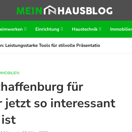
eimwerken
Einrichtung
Haustechnik
Immobilie
n: Leistungsstarke Tools für stilvolle Präsentationen
MMOBILIEN
affenburg für
jetzt so interessant
ist