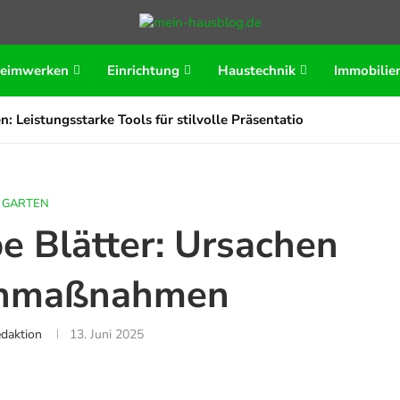
eimwerken
Einrichtung
Haustechnik
Immobilie
n: Leistungsstarke Tools für stilvolle Präsentationen
GARTEN
be Blätter: Ursachen
enmaßnahmen
daktion
13. Juni 2025