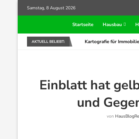
Samstag, 8 August 2026
Startseite
Hausbau
H
Kartografie für Immobilie
AKTUELL BELIEBT:
Einblatt hat gel
und Geg
von
HausBlogRe