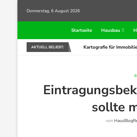
Donnerstag, 6 August 2026
Startseite
Hausbau
H
Kartografie für Immobilie
AKTUELL BELIEBT:
I
Eintragungsbe
sollte 
von
HausBlogRe