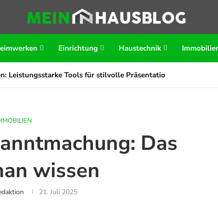
eimwerken
Einrichtung
Haustechnik
Immobilie
n: Leistungsstarke Tools für stilvolle Präsentationen
MMOBILIEN
kanntmachung: Das
man wissen
daktion
21. Juli 2025