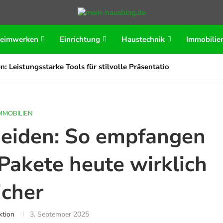
eimwerken
Einrichtung
Haustechnik
Immobilie
n: Leistungsstarke Tools für stilvolle Präsentationen
MMOBILIEN
meiden: So empfangen
Pakete heute wirklich
icher
ktion
3. September 2025