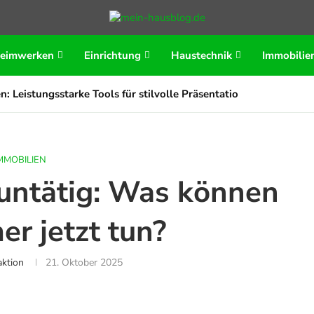
eimwerken
Einrichtung
Haustechnik
Immobilie
n: Leistungsstarke Tools für stilvolle Präsentationen
MMOBILIEN
untätig: Was können
r jetzt tun?
ktion
21. Oktober 2025