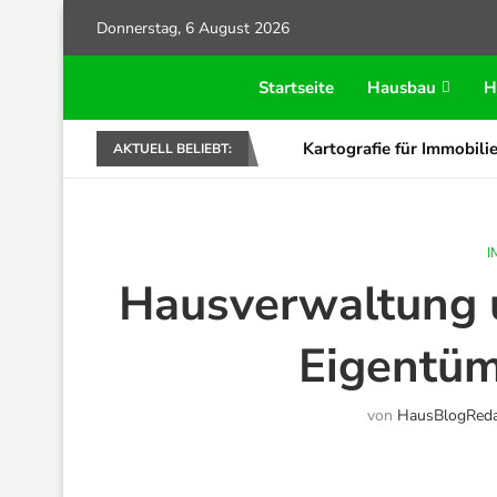
Donnerstag, 6 August 2026
Startseite
Hausbau
H
Kartografie für Immobilie
AKTUELL BELIEBT:
I
Hausverwaltung 
Eigentüme
von
HausBlogReda